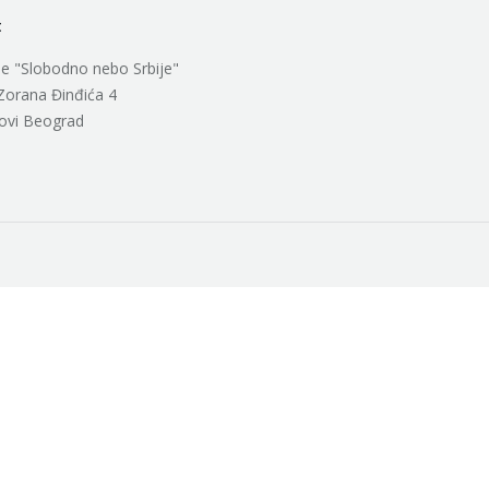
t
e "Slobodno nebo Srbije"
Zorana Đinđića 4
ovi Beograd
n:
w