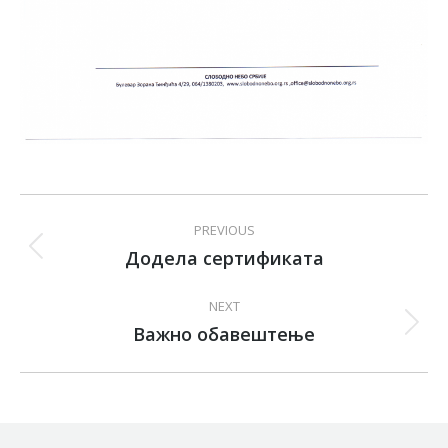
Post
PREVIOUS
navigation
Додела сертификата
Previous
post:
NEXT
Важно обавештење
Next
post: