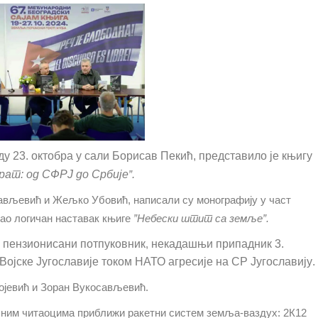
ду 23.
о
ктобра
у сали Борисав Пекић,
представило је књигу
драт:
o
д СФРЈ до Србије
”
.
осављевић и Жељко Убовић
,
написали су монографију у част
као логичан наставак књиге
”
Небески штит са земље
”.
, пензионисани потпуковник
,
некадашњи припадник 3.
Војске Југославије током НАТО агресије на СР Југославију
.
ојевић
и
Зоран Вукосављевић
.
бичним читаоцима приближи
ракетни систем
земља-ваздух
:
2К12