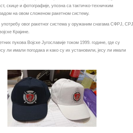
кст, скице и фотографије, упозна са тактичко-техничким
радом на овом сложеном ракетном систему.
а употребу овог ракетног система у оружаним снагама СФРЈ, СРЈ
ојске Крајине.
етних пукова Војске Југославије током 1999. године, где су
есу ли имали погодака и како су их установили, јесу ли имали