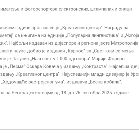
сниматеља и фоторепортера електронских, штампаних и онлајн
авачем године проглашен је „Креативни центар”. Награду за
етеј” са књигама из едиције „Популарна лингвистика” и „Чигој
х”. Најбољи издавач из дијаспоре и региона јесте Митрополија
асти науке добио је издавач „Карпос” за „Свет који се мења:
не је Лагунин „Наш свет у 1.000 одговора” Марије Фореро.
 је „Песма” Оскара Ковача у издању „Контраста”. Најлепша деч
издању „Креативног центра”. Најуспешнији млади дизајнер је Ур
„Ходочашће растројеног ума”, издавача „Бесна кобила”.
н на Београдском сајму од 18. до 26. октобра 2025. године.