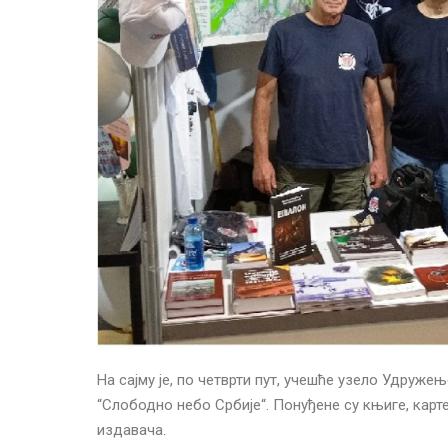
На сајму је, по четврти пут, учешће узело Удружењ
“Слободно небо Србије“. Понуђене су књиге, карте
издавача.