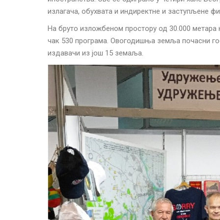
излагача, обухвата и индиректне и заступљене фи
На бруто изложбеном простору од 30.000 метара к
чак 530 програма. Овогодишња земља почасни гост
издавачи из још 15 земаља.