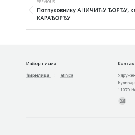
PREVIOUS
Потпуковнику АНИЧИЋУ ЂОРЂУ, к
КАРАЂОРЂУ
Избор писма
Контак
ћирилица
::
latinica
Удружењ
Булевар
11070 Н
Find us o