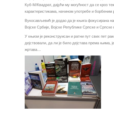
Куб-М/Квадрат, дајући му могућност да се кроз те
карактеристикама, начином употребе и борбеним 
Вукосављевић
је додао да је књига фокусирана н
Војске Србије, Војске Републике Српске и Српске в
У књизи је реконструисан и ратни пут свих пет рак
дејствовали, да ли је било дејстава према њима, ј
жртава…