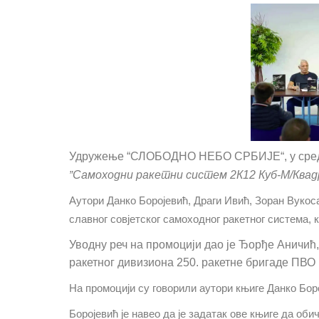
Удружење
“СЛОБОДНО НЕБО СРБИЈЕ“,
у сре
”
Самоходни ракетни систем 2К12 Куб-М/Ква
Аутори Данко Боројевић, Драги Ивић, Зоран Вук
славног совјетског самоходног ракетног система, 
Уводну реч на промоцији дао је
Ђорђе Аничић
ракетног дивизиона 250. ракетне бригаде ПВО 
На промоцији су говорили аутори књиге
Данко Бор
Боројевић
је навео да је задатак ове књиге да о