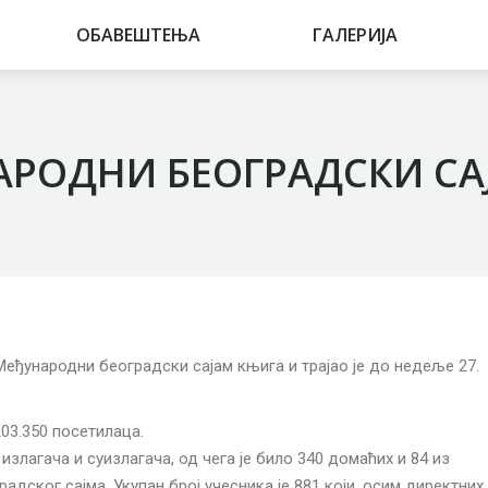
ОБАВЕШТЕЊА
ОБАВЕШТЕЊА
ГАЛЕРИЈА
ГАЛЕРИЈА
АРОДНИ БЕОГРАДСКИ С
. Међународни београдски сајам књига и трајао је до недеље 27.
03.350 посетилаца.
излагача и суизлагача, од чега је било 340 домаћих и 84 из
адског сајма. Укупан број учесника је 881 који, осим директних