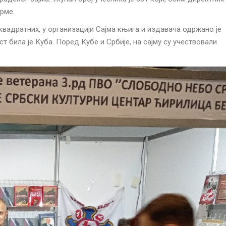
рме.
вадратних, у организацији Сајма књига и издавача одржано је
 била је Куба. Поред Кубе и Србије, на сајму су учествовали