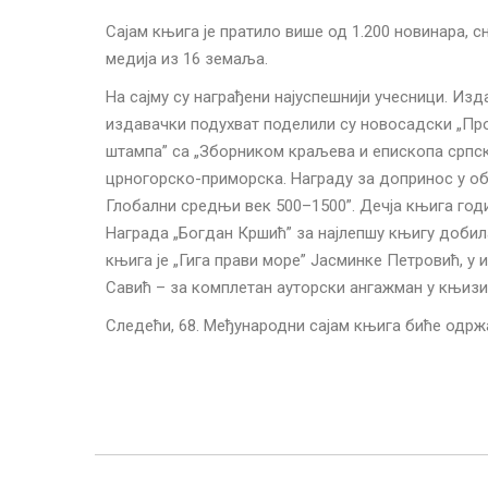
Сајам књига је пратило више од 1.200 новинара, 
медија из 16 земаља.
На сајму су награђени најуспешнији учесници. Изд
издавачки подухват поделили су новосадски „Пром
штампа” са „Зборником краљева и епископа српски
црногорско-приморска. Награду за допринос у обл
Глобални средњи век 500–1500”. Дечја књига годи
Награда „Богдан Кршић” за најлепшу књигу добила
књига је „Гига прави море” Јасминке Петровић, у 
Савић – за комплетан ауторски ангажман у књизи 
Следећи, 68. Међународни сајам књига биће одржа