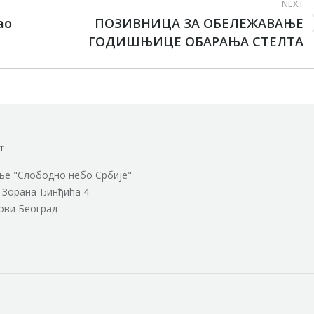
NEXT
ао
ПОЗИВНИЦА ЗА ОБЕЛЕЖАВАЊЕ
ГОДИШЊИЦЕ OБАРАЊА СТЕЛТА
т
е "Слободно небо Србије"
 Зорана Ђинђића 4
ови Београд
n: