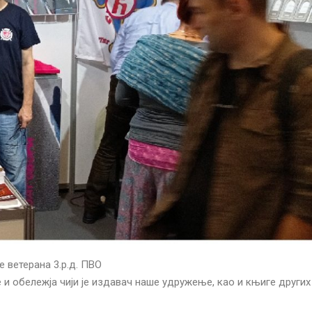
е ветерана 3.р.д. ПВО
 и обележја чији је издавач наше удружење, као и књиге других