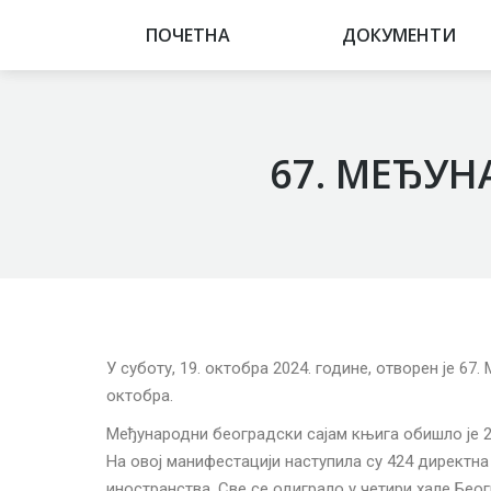
ПОЧЕТНА
ПОЧЕТНА
ДОКУМЕНТИ
ДОКУМЕНТИ
67. МЕЂУН
У суботу, 19. октобра 2024. године, отворен је 67
октобра.
Међународни београдски сајам књига обишло је 2
На овој манифестацији наступила су 424 директна 
иностранства. Све се одиграло у четири хале Беогр