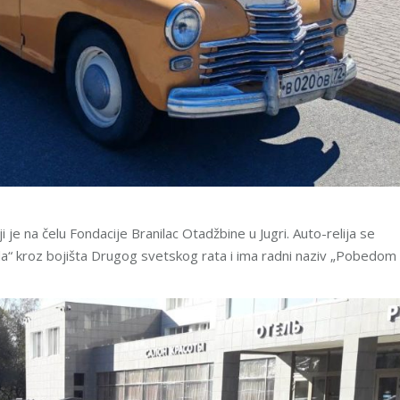
 je na čelu Fondacije Branilac Otadžbine u Jugri. Auto-relija se
“ kroz bojišta Drugog svetskog rata i ima radni naziv „Pobedom