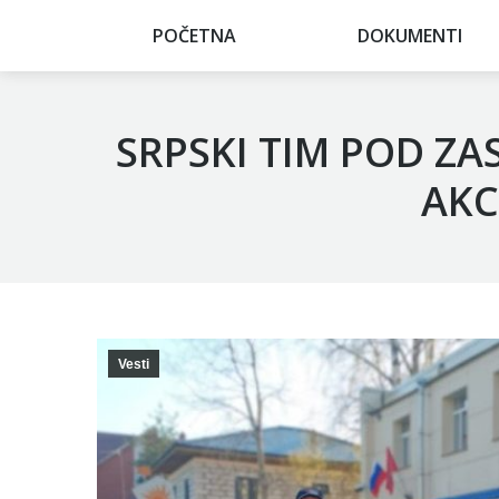
POČETNA
POČETNA
DOKUMENTI
DOKUMENTI
SRPSKI TIM POD Z
AKC
Vesti