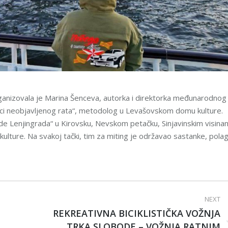
ganizovala je Marina Šenceva, autorka i direktorka međunarodnog
ici neobjavljenog rata“, metodolog u Levašovskom domu kulture.
 Lenjingrada“ u Kirovsku, Nevskom petačku, Sinjavinskim visina
ture. Na svakoj tački, tim za miting je održavao sastanke, pola
NEXT
REKREATIVNA BICIKLISTIČKA VOŽNJA
,,TRKA SLOBODE – VOŽNJA RATNIM