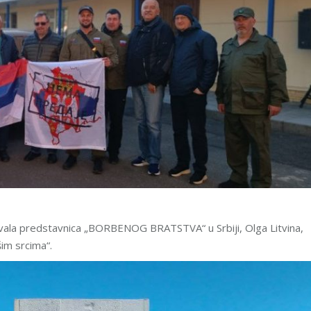
ovala predstavnica „BORBENOG BRATSTVA“ u Srbiji, Olga Litvina,
im srcima“.