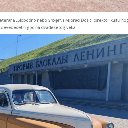
eterana „Slobodno nebo Srbije“, i Milorad Đošić, direktor kulturno
ova devedesetih godina dvadesetog veka.