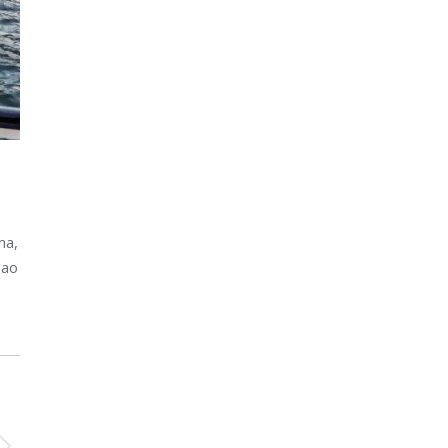
ma,
gao