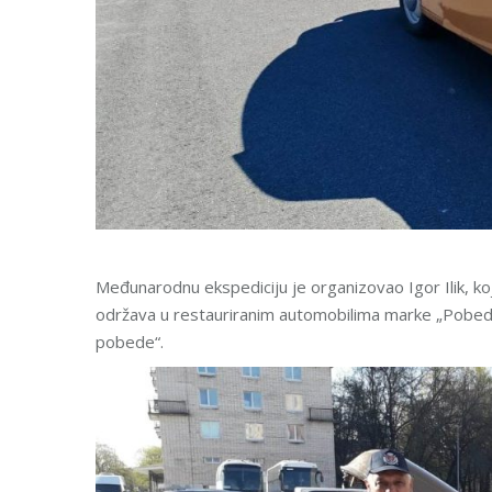
Međunarodnu ekspediciju je organizovao Igor Ilik, koji
održava u restauriranim automobilima marke „Pobeda
pobede“.