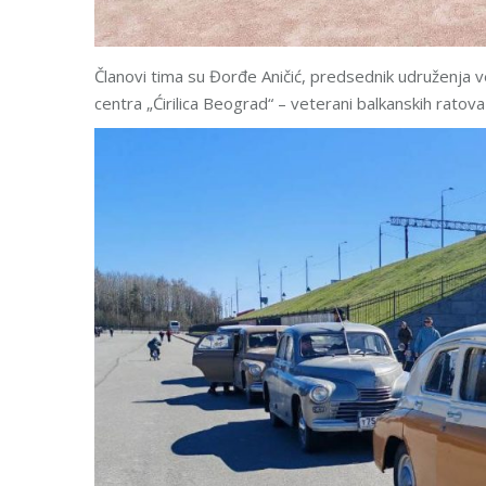
Članovi tima su Đorđe Aničić, predsednik udruženja v
centra „Ćirilica Beograd“ – veterani balkanskih rat