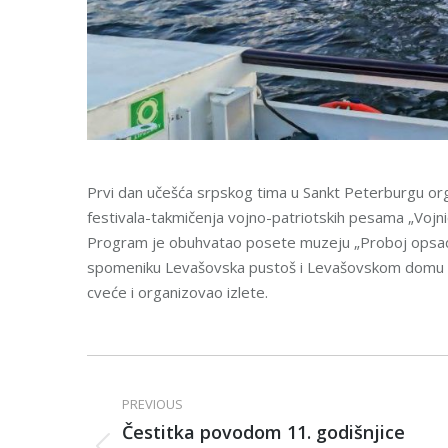
Prvi dan učešća srpskog tima u Sankt Peterburgu or
festivala-takmičenja vojno-patriotskih pesama „Vojn
Program je obuhvatao posete muzeju „Proboj opsade
spomeniku Levašovska pustoš i Levašovskom domu kul
cveće i organizovao izlete.
Post
navigation
PREVIOUS
Čestitka povodom 11. godišnjice