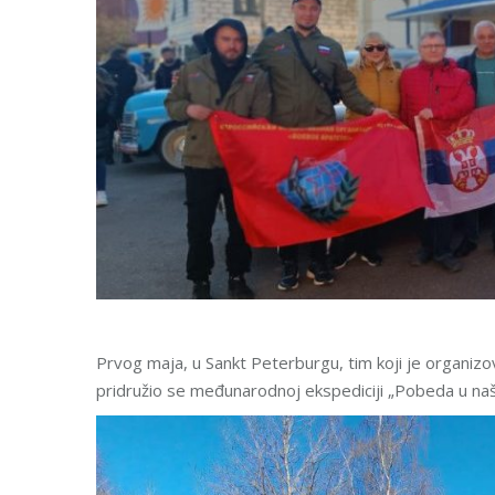
Prvog maja, u Sankt Peterburgu, tim koji je organiz
pridružio se međunarodnoj ekspediciji „Pobeda u naš