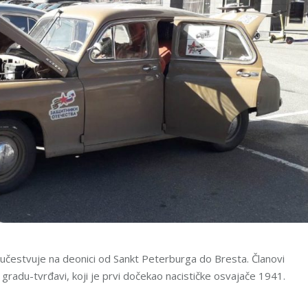
estvuje na deonici od Sankt Peterburga do Bresta. Članovi
radu-tvrđavi, koji je prvi dočekao nacističke osvajače 1941.