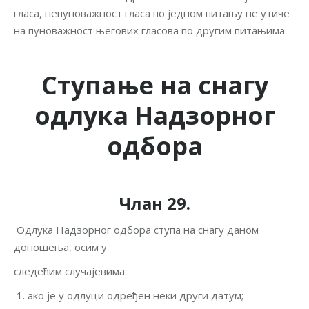
гласа, непуноважност гласа по једном питању не утиче
на пуноважност његових гласова по другим питањима.
Ступање на снагу
одлука Надзорног
одбора
Члан 29.
Одлука Надзорног одбора ступа на снагу даном
доношења, осим у
следећим случајевима:
ако је у одлуци одређен неки други датум;