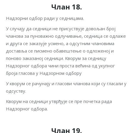
Члан 18.
Надзорни одбор ради у седницама.
У случају да седници не присуствује довољан број
чланова за пуноважно одлучивање, седница се одлаже
и друга се заказује усмено, а одсутним члановима
доставља се писмено обавештење о одложеној и
поново заказаној седници. Кворум за седницу
Надзорног одбора чини проста већина од укупног
броја гласова у Надзорном одбору
У кворум се рачунају и гласови чланова који су гласали у
одсуству.
Кворум на седници утврђује се пре почетка рада
Надзорног одбора.
Члан 19.