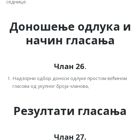
седнице.
Доношење одлука и
начин гласања
Члан 26
.
Надзорни одбор доноси одлуке простом већином
гласова од укупног броја чланова,
Резултати гласања
Члан 27.