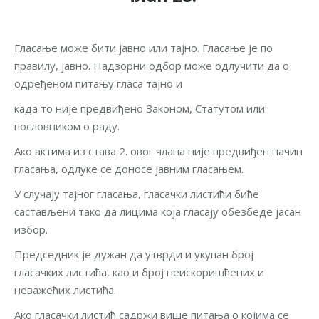
Гласање може бити јавно или тајно. Гласање је по
правилу, јавно. Надзорни одбор може одлучити да о
одређеном питању гласа тајно и
када то није предвиђено Законом, Статутом или
пословником о раду.
Ако актима из става 2. овог члана није предвиђен начин
гласања, одлуке се доносе јавним гласањем.
У случају тајног гласања, гласачки листићи биће
састављени тако да лицима која гласају обезбеде јасан
избор.
Председник је дужан да утврди и укупан број
гласачких листића, као и број неискоришћених и
неважећих листића.
Ако гласачки листић садржи више питања о којима се