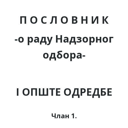
П О С Л О
В Н И К
-о раду Надзорног
одбора-
I
ОПШТЕ ОДРЕДБЕ
Члан 1.