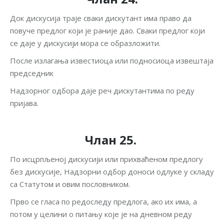
Док дискусија траје сваки дискутант има право да
повуче предлог који је раније дао. Сваки предлог који
се даје у дискусији мора се образложити.
После излагања известиоца или подносиоца извештаја
председник
Надзорног одбора даје реч дискутантима по реду
пријава.
Члан 25.
По исцрпљеној дискусији или прихваћеном предлогу
без дискусије, Надзорни одбор доноси одлуке у складу
са Статутом и овим пословником.
Прво се гласа по редоследу предлога, ако их има, а
потом у целини о питању које је на дневном реду