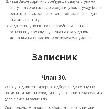
када Закон изричито уређује да одлука ступа на
снагу кад се региструје и објави, у ком случају је дан
регистровања, односно њеног објављивaња, дан
ступања на снагу;
када је за пуноважност потребна сагласност
оснивача, у том случају ступа на снагу даном
достављања сагласности оснивача удружења.
Записник
Члан 30.
О току седнице Надзорног одбора води се звучни
записник и писани извод из звучног записника седнице
(даље писани записник).
Свака одлука Надзорног одбора уноси се у писани