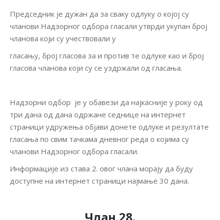
Председник је дужан да за сваку одлуку о којој су
чланови Надзорног одбора гласали утврди укупан број
чланова који су учествовали у
гласању, број гласова за и против те одлуке као и број
гласова чланова који су се уздржали од гласања.
Надзорни одбор је у обавези да најкасније у року од
три дана од дана одржане седнице на интернет
страници удружења објави донете одлуке и резултате
гласања по свим тачкама дневног реда о којима су
чланови Надзорног одбора гласали.
Информације из става 2. овог члана морају да буду
доступне на интернет страници најмање 30 дана.
Члан 28.