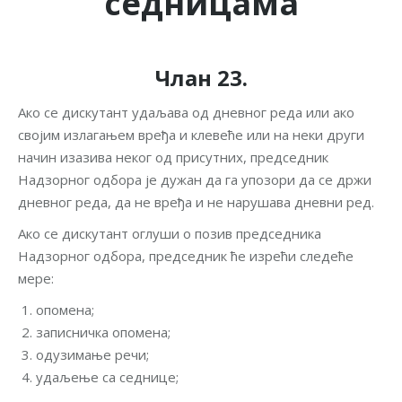
седницама
Члан 23.
Ако се дискутант удаљава од дневног реда или ако
својим излагањем вређа и клевеће или на неки други
начин изазива неког од присутних, председник
Надзорног одбора је дужан да га упозори да се држи
дневног реда, да не вређа и не нарушава дневни ред.
Ако се дискутант оглуши о позив председника
Надзорног одбора, председник ће изрећи следеће
мере:
опомена;
записничка опомена;
одузимање речи;
удаљење са седнице;