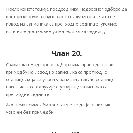
После констатације председника Надзорног одбора да
постоји кворум за пуноважно одлучивање, чита се
извод из записника са претходне седнице, уколико
исти није достављен уз материјал за седницу.
Члан 20.
Сваки члан Надзорног одбора има право да стави
примедбу на извод из записника са претходне
седнице, која се уноси у записник текуће седнице,
након чега се одлучује о усвајању записника са
претходне седнице.
Ако нема примедби констатује се да је записник
усвојен без примедби.