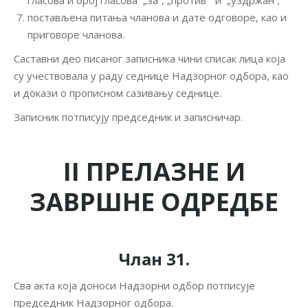
гласова и број гласова „за“, „против“ и „уздржан“;
постављена питања чланова и дате одговоре, као и
приговоре чланова.
Саставни део писаног записника чини списак лица која
су учествовала у раду седнице Надзорног одбора, као
и докази о прописном сазивању седнице.
Записник потписују председник и записничар.
II
ПРЕЛАЗНЕ И
ЗАВРШНЕ ОДРЕДБЕ
Члан 31.
Сва акта која доноси Надзорни одбор потписује
председник Надзорног одбора.