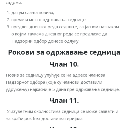
садржи:
датум слања позива;
време и место одржавања седнице;
предлог дневног реда седнице, са јасном назнаком
о којим тачкама дневног реда се предлаже да
Надзорни одбор донесе одлуку.
Рокови за одржавање седница
Члан 10.
Позив за седницу упућује се на адресе чланова
Надзорног одбора (које су чланови доставили
удружењу) најкасније 5 дана пре oдржавања седнице.
Члан 11.
У изузетним околностима седница се може сазвати и
на краћи рок без доставе материјала.