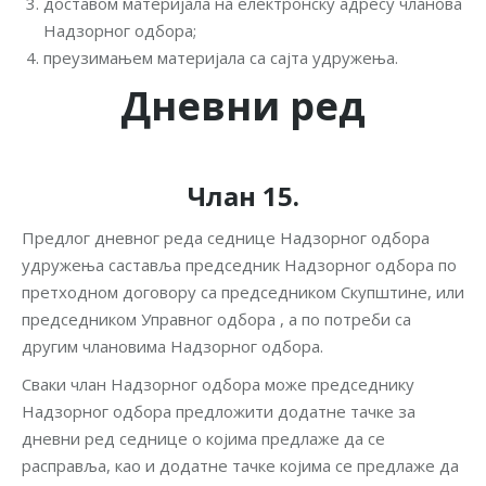
доставом материјала на електронску адресу чланова
Надзорног одбора;
преузимањем материјала са сајта удружења.
Дневни ред
Члан 15.
Предлог дневног реда седнице Надзорног одбора
удружења саставља председник Надзорног одбора по
претходном договору са председником Скупштине, или
председником Управног одбора , а по потреби са
другим члановима Надзорног одбора.
Сваки члан Надзорног одбора може председнику
Надзорног одбора предложити додатне тачке за
дневни ред седнице о којима предлаже да се
расправља, као и додатне тачке којима се предлаже да