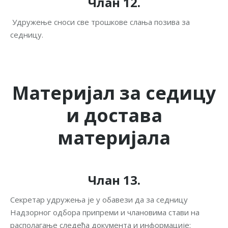
Члан 12.
Удружење сноси све трошкове слања позива за
седницу.
Материјал за седицу
и достава
материјала
Члан 13.
Секретар удружења је у обавези да за седницу
Надзорног одбора припреми и члановима стави на
располагање следећа документа и информације: