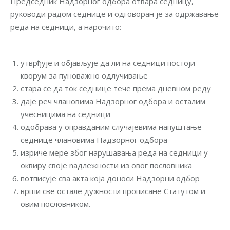
Председник Надзорног одбора отвара седницу,
руководи радом седнице и oдговоран је за одржавање
реда на седници, а нарочито:
утврђује и објављује да ли на седници постоји
кворум за пуноважно одлучивање
стара се да ток седнице тече према дневном реду
даје реч члановима Надзорног одбора и осталим
учесницима на седници
одобрава у оправданим случајевима напуштање
седнице члановима Надзорног одбора
изриче мере због нарушавања реда на седници у
оквиру своје nадлежности из овог пословника
потписује сва акта која доноси Надзорни одбор
врши све остале дужности прописане Статутом и
овим пословником.