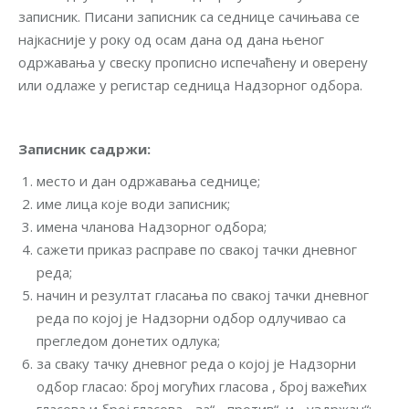
записник. Писани записник са седнице сачињава се
најкасније у року од осам дана од дана њеног
одржавања у свеску прописно испечаћену и оверену
или одлаже у регистар седница Надзорног одбора.
Записник садржи:
место и дан одржавања седнице;
име лица које води записник;
имена чланова Надзорног одбора;
сажети приказ расправе по свакој тачки дневног
реда;
начин и резултат гласања по свакој тачки дневног
реда по којој је Надзорни одбор одлучивао са
прегледом донетих одлука;
за сваку тачку дневног реда о којој је Надзорни
одбор гласао: број могућих гласова , број важећих