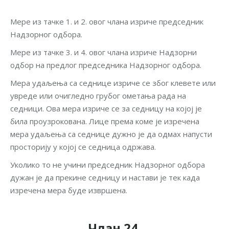
Мере из тачке 1. и 2. овог члана изриче председник
Надзорног одбора.
Мере из тачке 3. и 4. овог члана изриче Надзорни
одбор на предлог председника Надзорног одбора.
Мера удаљења са седнице изриче се због клевете или
увреде или очигледно грубог ометања рада на
седници. Ова мера изриче се за седницу на којој је
била проузрокована. Лице према коме је изречена
мера удаљења са седнице дужно је да одмах напусти
просторију у којој се седница одржава.
Уколико то не учини председник Надзорног одбора
дужан је да прекине седницу и настави је тек када
изречена мера буде извршена.
Члан 24.