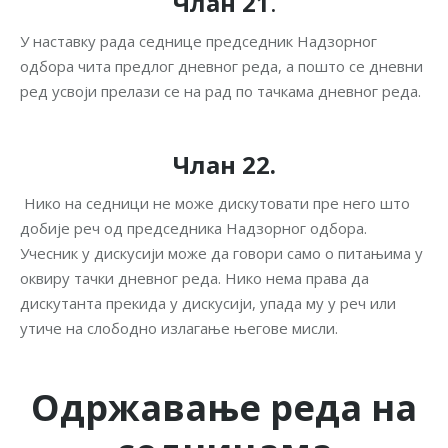
Члан 21
.
У наставку рада седнице председник Надзорног
одбора чита предлог дневног реда, а пошто се дневни
ред усвоји прелази се на рад по тачкама дневног реда.
Члан 22.
Нико на седници не може дискутовати пре него што
добије реч од председника Надзорног одбора.
Учесник у дискусији може да говори само о питањима у
оквиру тачки дневног реда. Нико нема права да
дискутанта прекида у дискусији, упада му у реч или
утиче на слободно излагање његове мисли.
Одржавање реда на