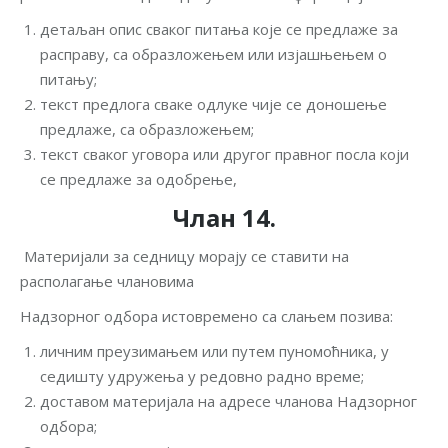
детаљан опис сваког питања које се предлаже за
расправу, са образложењем или изјашњењем о
питању;
текст предлога сваке одлуке чије се доношење
предлаже, са образложењем;
текст сваког уговора или другог правног посла који
се предлаже за одобрење,
Члан 14.
Материјали за седницу морају се ставити на
располагање члановима
Надзорног одбора истовремено са слањем позива:
личним преузимањем или путем пуномоћника, у
седишту удружења у редовно радно време;
доставом материјала на адресе чланова Надзорног
одбора;