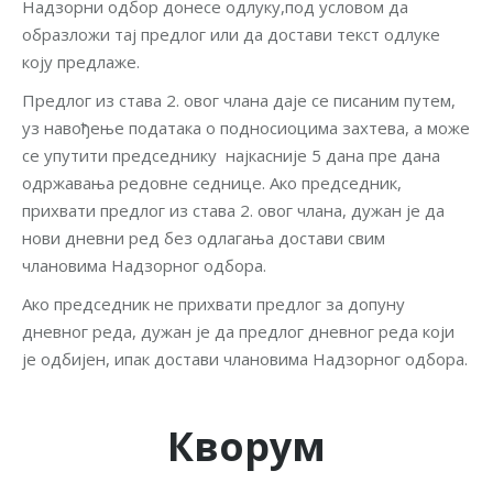
Надзорни одбор донесе одлуку,под условом да
образложи тај предлог или да достави текст одлуке
коју предлаже.
Предлог из става 2. овог члана даје се писаним путем,
уз навођење података о подносиоцима захтева, а може
се упутити председнику најкасније 5 дана пре дана
одржавања редовне седнице. Ако председник,
прихвати предлог из става 2. овог члана, дужан је да
нови дневни ред без одлагања достави свим
члановима Надзорног одбора.
Ако председник не прихвати предлог за допуну
дневног реда, дужан је да предлог дневног реда који
је одбијен, ипак достави члановима Надзорног одбора.
Кворум