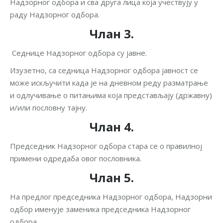
Надзорног одбора и сва друга лица која учествују у
раду Надзорног одбора.
Члан 3.
Седнице Надзорног одбора су јавне.
Изузетно, са седница Надзорног одбора јавност се
може искључити када је на дневном реду разматрање
и одлучивање о питањима која представљају (државну)
и/или пословну тајну.
Члан 4.
Председник Надзорног одбора стара се о правилној
примени одредаба овог пословника.
Члан 5.
На предлог председника Надзорног одбора, Надзорни
одбор именује заменика председника Надзорног
одбора.