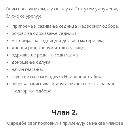
Овим пословником, а у складу са Статутом удружења,
ближе се уређује:
припрема и сазивање седница Надзорног одбора,
рокови за одржавање седница,
материјал за седницу и достава материјала,
дневни ред, кворум и ток седнице,
одржавање реда на седницама,
доношење одлука,
начин гласања,
ступање на снагу одлука Надзорног одбора;
вођења записника, и друга питања везана за рад
Надзорног одбора.
Члан 2.
Одредбе овог пословника примењују се на све чланове