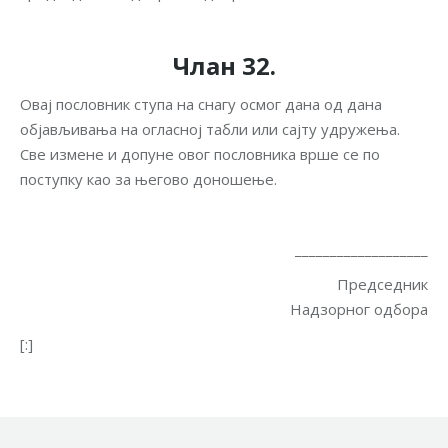
Члан 32.
Овај пословник ступа на снагу осмог дана од дана
објављивања на огласној табли или сајту удружења.
Све измене и допуне овог пословника врше се по
поступку као за његово доношење.
___________________
Председник
Надзорног одбора
[:]