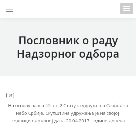
Пословник о раду
Надзорног одбора
[:sr]
На основу члана 45. ст. 2 Статута удружења Слободно
небо Србије, Скупштина удружења је на својој
седници одржаној дана 20.04.2017. године донела