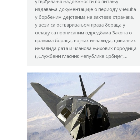
утврђивања надлежности по питању
издавања документације о периоду учешћа
у борбеним дејствима на захтеве странака,
у вези са остваривањем права бораца у
складу са прописаним одредбама Закона о
правима бораца, војних инвалида, цивилних
инвалида рата и чланова њихових породица
(„Службени гласник Републике Србије“,…