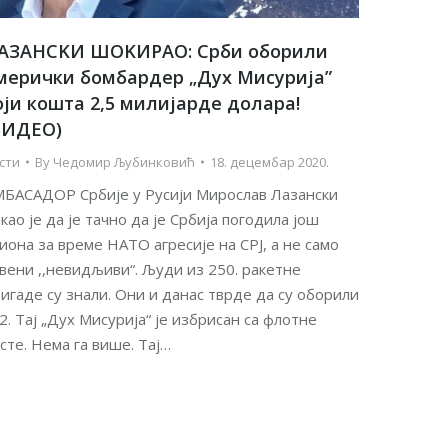
АЗАНСKИ ШОKИРАО: Срби оборили
мерички бомбардер „Дух Мисурија”
оји кошта 2,5 милијарде долара!
ВИДЕО)
сти
By
Чедомир Љубинковић
18. децембар 2020.
БАСАДОР Србије у Русији Мирослав Лазански
као је да је тачно да је Србија погодила још
иона за време НАТО агресије на СРЈ, а не само
вени ,,невидљиви“. Људи из 250. ракетне
игаде су знали. Они и данас тврде да су оборили
2. Тај „Дух Мисурија“ је избрисан са флотне
сте. Нема га више. Тај…