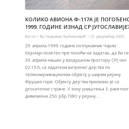
КОЛИКО АВИОНА Ф-117А ЈЕ ПОГОЂЕН
1999. ГОДИНЕ ИЗНАД СР ЈУГОСЛАВИЈЕ
Вести
By
Чедомир Љубинковић
25. децембар 2020.
29. априла 1999. године потпуковник Чарли
Хејнлајн полетео пре поноћи на задатак, да би се
30. априла нашао у ваздушном простору СРЈ око
02.15 h, са задатком ватреног дејства по
телекомуникационом објекту у ширем рејону
Фрушке горе. Објекту дејства прилазио је са
југоситочне стране. У зону уништења 3. ракетног
дивизиона 250. рбр ПВО у рејону…