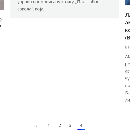
управо промовисану књигу „Пад ноћног
сокола“, која…
Л
О
а
?
к
(
Ве
АМ
ре
ав
чу
бр
Б-
ли
←
1
2
3
4