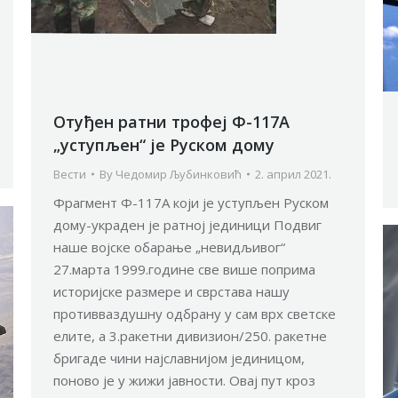
Отуђен ратни трофеј Ф-117А
„уступљен“ је Руском дому
Вести
By
Чедомир Љубинковић
2. април 2021.
Фрагмент Ф-117А који је уступљен Руском
дому-украден је ратној јединици Подвиг
наше војске обарање „невидљивог“
27.марта 1999.године све више поприма
историјске размере и сврстава нашу
противваздушну одбрану у сам врх светске
елите, а 3.ракетни дивизион/250. ракетне
бригаде чини најславнијом јединицом,
поново је у жижи јавности. Овај пут кроз