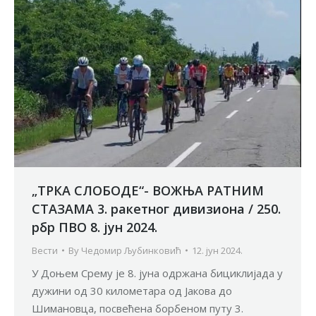
„ТРКА СЛОБОДЕ“- ВОЖЊА РАТНИМ
СТАЗАМА 3. ракетног дивизиона / 250.
рбр ПВО 8. јун 2024.
Вести
By
Чедомир Љубинковић
12. јун 2024.
У Доњем Срему је 8. јуна одржана бициклијада у
дужини од 30 километара од Јакова до
Шимановца, посвећена борбеном путу 3.