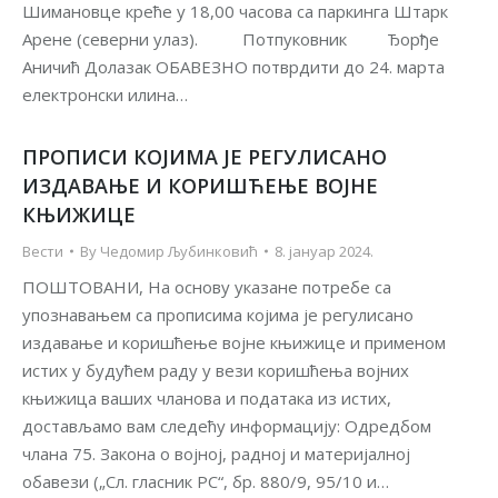
Шимановце креће у 18,00 часова са паркинга Штарк
Арене (северни улаз). Потпуковник Ђорђе
Аничић Долазак OБАВЕЗНО потврдити до 24. марта
електронски илина…
ПРОПИСИ КОЈИМА ЈЕ РЕГУЛИСАНО
ИЗДАВАЊЕ И КОРИШЋЕЊЕ ВОЈНЕ
КЊИЖИЦЕ
Вести
By
Чедомир Љубинковић
8. јануар 2024.
ПОШТОВАНИ, На основу указане потребе са
упознавањем са прописима којима је регулисано
издавање и коришћење војне књижице и применом
истих у будућем раду у вези коришћења војних
књижица ваших чланова и података из истих,
достављамо вам следећу информацију: Одредбом
члана 75. Закона о војној, радној и материјалној
обавези („Сл. гласник РС“, бр. 880/9, 95/10 и…