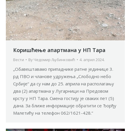
Коришћење апартмана у НП Тара
Вести
By
Чедомир Љубинковић
4. април 2024.
„Обавештавамо припаднике ратне јединице 3.
рд ПВО и чланове удружења „Слободно небо
Србије“ да су нам до 25. априла на располагању
два (2) апартмана у Лугарници на Предовом
крсту у НП Тара. Смена гостију је сваких пет (5)
дана. За ближе информације обратити се Ђорђу
Малетићу на телефон 062/1621-428.“