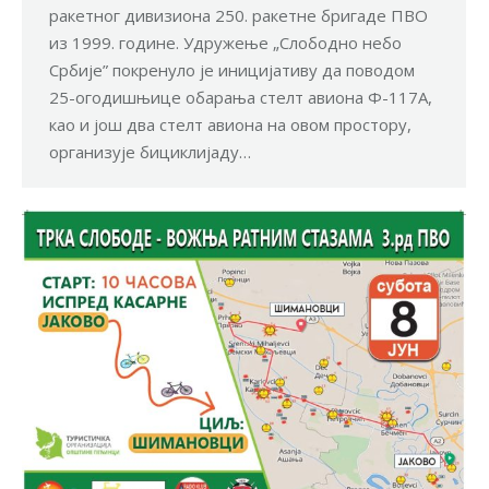
ракетног дивизиона 250. ракетне бригаде ПВО
из 1999. године. Удружење „Слободно небо
Србије” покренуло је иницијативу да поводом
25-огодишњице обарања стелт авиона Ф-117А,
као и још два стелт авиона на овом простору,
организује бициклијаду…