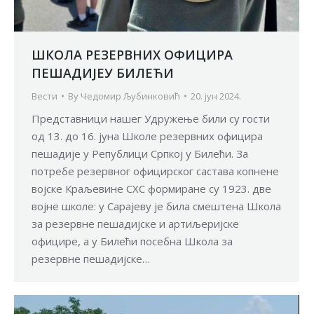
ШКОЛA РЕЗЕРВНИХ ОФИЦИРА
ПЕШАДИЈЕУ БИЛЕЋИ
Вести
By
Чедомир Љубинковић
20. јун 2024.
Представници нашег Удружење били су гости
од 13. до 16. јуна Школе резервних официра
пешадије у Републици Српкој у Билећи. За
потребе резервног официрског састава копнене
војске Краљевине СХС формиране су 1923. две
војне школе: у Сарајеву је била смештена Школа
за резервне пешадијске и артиљеријске
официре, а у Билећи посебна Школа за
резервне пешадијске…