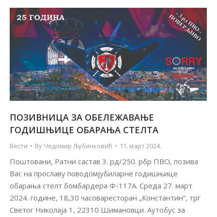
ПОЗИВНИЦА ЗА ОБЕЛЕЖАВАЊЕ
ГОДИШЊИЦЕ OБАРАЊА СТЕЛТА
Вести
By
Чедомир Љубинковић
11. март 2024.
Поштовани, Ратни састав 3. рд/250. рбр ПВО, позива
Вас на прославу поводомјубиларне годишњице
обарања стелт бомбардера Ф-117А. Среда 27. март
2024. године, 18,30 часоваресторан „Константин“, трг
Светог Николаја 1, 22310 Шимановци. Аутобус за