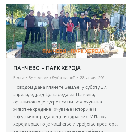
ПАНЧЕВО – ПАРК ХЕРОЈА
Вести
By
Чедомир Љубинковић
28. април 2024.
Поводом Дана планете Земље, у суботу 27.
априла, одред Црна рода из Панчева,
организовао је сусрет са циљем очувања
животне средине, очување историје и
заједничког рада деце и одраслих. У Парку
хероја вршено је чишћење и уређење простора,
затим садња ружа и постављање табли са