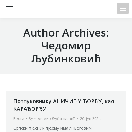
Author Archives:
Чедомир
Љубинковић
Потпуковнику АНИЧИЋУ ЂОРЂУ, као
КАРАЂОРЂУ
Вести
By
Чедомир Љубинковић
20. јун 2024.
Српски пјесник пјесму имаИ његовим