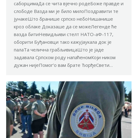
саборцимаДа се чита вјечно родеБоже правде и
слободе Вазда ми је било милоПоздравити те
јунакеШто бранише српско небоНишанише
кроз облаке Доказаше да се можеЛегенде ће
вазда битиНевидљиви стелт НАТО-аФ-117,
оборити Буђановци тако кажуЈаукала док је
палаТа челична грабљивицаШто је јаде
задавала Српском роду напаћеномКоји ником
дужан нијеПомог’о вам брате ЂорђеСвети…