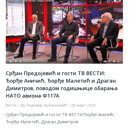
Срђан Предојевић и гости ТВ ВЕСТИ:
Ђорђе Аничић, Ђорђе Малетић и Драган
Димитров, поводом годишњице обарања
НАТО авиона Ф117А
Вести
By
Чедомир Љубинковић
28. март 2024.
Срђан Предојевић и гости ТВ ВЕСТИ:Ђорђе Аничић,
Ђорђе Малетић, Драган Димитров