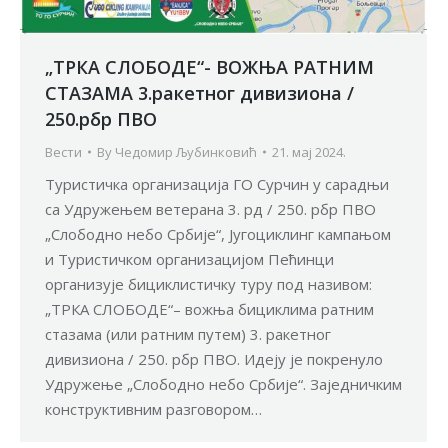
„ТРКА СЛОБОДЕ“- ВОЖЊА РАТНИМ
СТАЗАМА 3.ракетног дивизиона /
250.рбр ПВО
Вести
By
Чедомир Љубинковић
21. мај 2024.
Туристичка организација ГО Сурчин у сарадњи
са Удружењем ветерана 3. рд / 250. рбр ПВО
„Слободно небо Србије“, Југоциклинг кампањом
и Туристичком организацијом Пећинци
организује бициклистичку туру под називом:
„ТРКА СЛОБОДЕ“– вожња бициклима ратним
стазама (или ратним путем) 3. ракетног
дивизиона / 250. рбр ПВО. Идеју је покренуло
Удружење „Слободно небо Србије“. Заједничким
конструктивним разговором…